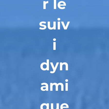
r le
suiv
i
dyn
ami
que