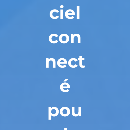
ciel
con
nect
é
pou