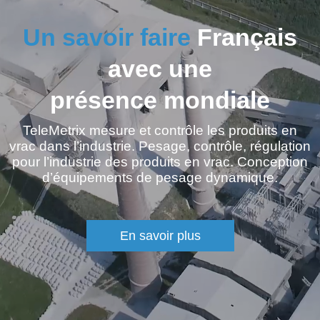
Un savoir faire
Français
avec une
présence mondiale
TeleMetrix mesure et contrôle les produits en
vrac dans l’industrie. Pesage, contrôle, régulation
pour l’industrie des produits en vrac. Conception
d’équipements de pesage dynamique.
En savoir plus