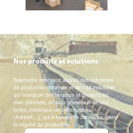
Nos produits et solutions
Telemetrix intervient auprès des industries
de production minérale et de tout industriel
qui manipule des poudres et produits en
vrac (déchets, métaux, minéraux de tout
types, matériaux de construction,
charbon…), qui a besoin de connaître, gérer
et réguler sa production