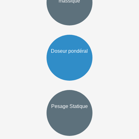
massique
Doseur pondéral
Pesage Statique