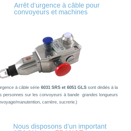
Arrêt d’urgence à câ
ble pour
convoyeurs et machines
urgence à câble
série
6031 SRS et 6051 GLS
sont dédiés à la
es personnes sur les convoyeurs à bande grandes longueurs
nvoyage/manutention, carrière, sucrerie.)
Nous disposons d’un important